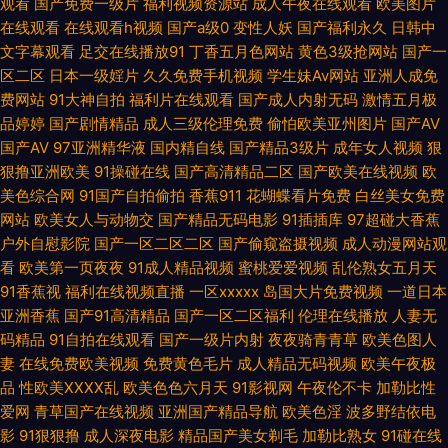
观看
国产免费一级片
福利视频资源站
成人午夜在线观看
欧美图片
国产一级视频在线观看 日本最新在线观 在线观看国产区 国产福利导航精 欧
在线观看
在线观看h视频
国产a级0
变性人妖
国产福利永久
日韩中
文字幕观看
足交在线播放91
丁香五月色网站
黄色3级抢网站
国产一
美精品午夜一二三区 香蕉网在线观看亚 btbtt bt之家 黑丝黄色片 日本三级
区二区
日本一级婬片
久久免费手机视频
学生妹Av网站
亚洲人成免
费网站
91大神自拍
福利片在线观看
国产成人内射无码
激情五月极
2020 樱花影视 国产丶欧美丶 欧美日韩一区二区不 亚洲经典千人经典日产
品婷婷
国产剧情精品
成人三级伦理免费
偷怕欧美亚州图片
国产AV
国产AV
97亚洲精华液
国内精自线
国产精品3级片
成年女人视频
狠
磁力链接 BT 欧美颜射 91熟女爱爱 久久精品看国产 韩国午夜理论在线观看
狠撸亚洲欧美
91操碰在线
国产高清精品二区
国产欧美在线视频
欧
美色综合网
91国产自拍偷拍
香蕉911
花蝴蝶看片免费
白丝美女免费
下面又软又进禁视频 丰满的寡 日本无码人妻一区二区免 超碰97人人草 青青
网站
欧美女人与动物交
国产精品无码电影
91插插库
97超碰大香蕉
户外自慰影院
国产一区二区二区
国产偷窥盗摄视频
成人动漫网站观
青国产色 另类图片亚洲色图 一级a成 国高清无 偷拍网址 电影在线观看免费
看
欧美第一页夜夜
91成人精品视频
蜜桃爱爱视频
乱伦熟女五月天
91香蕉视
福利在线视频直播
一区xxxxx
岛国大片免费视频
一道日本
版高清完整 日韩A∨小电影 99re情色 免费国产三级片 亚洲视频精品 大地资
亚洲香蕉
国产91高清精品
国产一区二区福利
伦理在线播放
人妻无
码精品
91自拍在线观看
国产一级片内射
夜夜骑青青草
欧美色图人
妻
在线免费欧美视频
免费黄色毛片
成人精品无码视频
欧美午夜极
源在线高清 久久精品黄色 少妇成人在线 专业的二手车竞拍平台 国产精品日
品
性欧美ⅩⅩⅩⅩ乱
欧美色色六月天
91影视网
午夜伦不卡
加勒比性
爱网
青草国产在线视频
亚洲国产精品导航
欧美色淫
波多野结依电
韩综合图片 欧美日韩亚洲综 亚洲成人WWW 把女人弄爽特 精品国产乱码久
影
91狠狠撸
成人深夜电影
精品国产美女剃毛
加勒比熟女
91碰在线