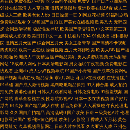
幕在线
免费在线小视频
吃瓜福利小视频
免费91
国产日产亚洲精品
专区 欧美自拍丝袜亚洲 亚洲欧美在线高清 超碰欧美色中色 久久精品一区 丝
91社在线高清
人人草香蕉
激情另类图片
亚洲欧美在线观看
成人三
级成人三级
欧美老女人bb
日日操第一页
91网豆花视频
91福利剧场
袜足交电影亚洲 91探花最新在线 国产一级二 日韩一区二区三区极品 91国偷
免费影视观看
91视频国产自拍
国产美女在线视频
欧美又大
无码四
虎
女同激吻视频
极品性爱导航
欧美国产拳交喷奶
中文字幕第三页
国产视频999 琪琪午夜伦埋影院77 精品国产影视乱伦 国内精品视频区在 日
超碰成人影视
欧美日韩中文一区
手机看片1204
91色快播
福利撸影
院
激情五月天国产
综合网五月天
美女主播青草
国产高清不卡视频
韩国产乱 中文字幕超乳肉感在线 国产欲乱一级视频 日本不卡三区 伊人青青
四虎影视
欧美一区在线
操碰视频
五月天婷婷欧美
欧美大BB
国产福
利啪啪
欧洲成人午夜精品
国产精品美乳
男人操蜜桃视频
无码射精
网站
18成年人网站
日本高清电影网
男女啪啪午夜视频
免费电影在
香蕉 国产高清乱 欧美精品在线播放 亚洲高清情侣网站 成人精品综合免费视
线观看
亚洲ab
成人少妇视频导航
91国产小青蛙
国产成年免费网站
国产视频高清在线
精品香蕉
求a片网址
麻豆tv在线观看
在线撸丝片
频 蜜臀ab 午夜AV性 999久久国产精品免费人妻 韩国无码H片 日本一卡2卡3
91草碰
国产成人激情视频
黑料吃瓜精品偷拍
91大神合集
成人拍拍
拍免费
香港伦理剧
日韩大片观看网址
日韩免费电影
91羞羞视频
国
卡4卡免费观看 尤物在线导航 国产观看视频在线路 欧美区国产区二区三区
产网站
青草全福视在线
性导航影视AV
日本一级在线视频
国产好片
浮力
91久操
国产精品成人在线
精品免费看
人人看操碰
午夜伦理电
亚洲精品国产一级c片 成年私人影院网 久久丁香香蕉 视频亚欧美日韩在线
影网
久久国自产拍精品
高清乱码0
国产欧美
日韩三级黄色A片
伦理
电影亚洲国产
福利姬黄色网址
欧美伊人影院
丁香成人五月花
黄色
91精选资源在线播放 国产一区二区久久 日本国产一区 在线免费观看国产视
网网址女
久草视频最新网址
日韩大片在线看
久久亚洲人成
亚州色