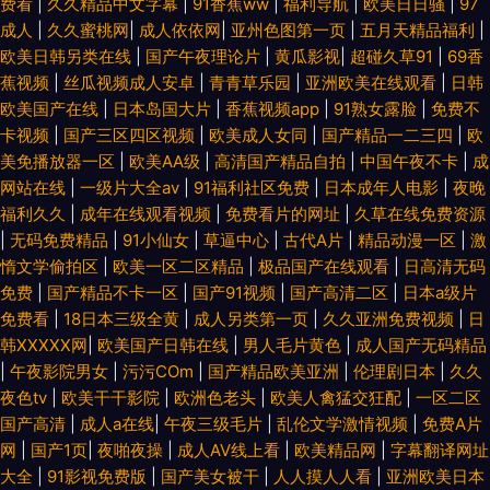
费看
|
久久精品中文字幕
|
91香蕉ww
|
福利导航
|
欧美日日骚
|
97
成人
|
久久蜜桃网
|
成人依依网
|
亚州色图第一页
|
五月天精品福利
|
欧美日韩另类在线
|
国产午夜理论片
|
黄瓜影视
|
超碰久草91
|
69香
蕉视频
|
丝瓜视频成人安卓
|
青青草乐园
|
亚洲欧美在线观看
|
日韩
欧美国产在线
|
日本岛国大片
|
香蕉视频app
|
91熟女露脸
|
免费不
卡视频
|
国产三区四区视频
|
欧美成人女同
|
国产精品一二三四
|
欧
美免播放器一区
|
欧美AA级
|
高清国产精品自拍
|
中国午夜不卡
|
成
网站在线
|
一级片大全av
|
91福利社区免费
|
日本成年人电影
|
夜晚
福利久久
|
成年在线观看视频
|
免费看片的网址
|
久草在线免费资源
|
无码免费精品
|
91小仙女
|
草逼中心
|
古代A片
|
精品动漫一区
|
激
惰文学偷拍区
|
欧美一区二区精品
|
极品国产在线观看
|
日高清无码
免费
|
国产精品不卡一区
|
国产91视频
|
国产高清二区
|
日本a级片
免费看
|
18日本三级全黄
|
成人另类第一页
|
久久亚洲免费视频
|
日
韩XXXXX网
|
欧美国产日韩在线
|
男人毛片黄色
|
成人国产无码精品
|
午夜影院男女
|
污污COm
|
国产精品欧美亚洲
|
伦理剧日本
|
久久
夜色tv
|
欧美干干影院
|
欧洲色老头
|
欧美人禽猛交狂配
|
一区二区
国产高清
|
成人a在线
|
午夜三级毛片
|
乱伦文学激情视频
|
免费A片
网
|
国产1页
|
夜啪夜操
|
成人AV线上看
|
欧美精品网
|
字幕翻译网址
大全
|
91影视免费版
|
国产美女被干
|
人人摸人人看
|
亚洲欧美日本