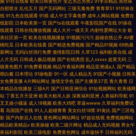
频
91社在线看
欧美日韩黄色片
变态另态另类2
91李宗精品
黑丝袜
自慰喷水
乱伦五月
国产无码网站
三级无毒免费
青青草51
91丝袜在
线
91九色在线观看
91插
成人中文字幕免费
成年人网站视频
免费在
线影院
日本欧美第一页
国产ts在线观看
午夜影院国产在线
91操在
线观看
日韩在线播放视频
成人大片一级天天
内射性爱网址大全
欧
美社区第一页
欧美在线视频播放
91视频污污污
超碰在线公开
AV蜜
桃吃瓜
日本欧美在线看
国产精选免费视频
国产精品91视频
69热最
新网址
无码白丝强行免费
激情影院日韩
久草123
福利欧美在线
成
人片无码
日韩成人极品视频
国产在线诱惑
乱人xxxxx
超黄无码
三
级黄色图片
91免费看视频
精品午夜福利网
精品亚洲成a人
国产精品
萌白酱
日本理论
91操电影
91一区
成人精品无
91国产小视频
日韩美
女免费直播
A片网站网址
激情文学色
国产主播第37页
青久青青
日
本精品在线播放
三级A片
国产日韩亚洲综合
91短视频网站
欧美骚网
站
丁香五月天亚洲
欧美大粗吊人妖
深夜福利亚洲
人兽福利导航
91
叉叉操小骚逼
成人18视频
欧美大鸡吧
草逼wwww
久草福利免费试
看
岛国国产在线
91人人超碰青青
美女白丝18禁
91肏比
国产三区电
影
国产内射后入在线
黄色网址网站网址
97超在线视
免费视频网站
精品欧美精品v
欧美操碰
欧美二级片网址
精品成人无码视频
男女午
夜福利影院
欧美三级电影
免费黄色网址
成年版快手
日韩福利无码