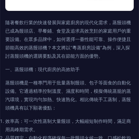
隨著餐飲行業的快速發展與家庭廚房的現代化需求，蒸饅頭機
已成為饅頭店、早餐鋪、食堂及追求高效烹飪的家庭用戶的重
要設備。在眾多品牌中，如何選擇一臺性能可靠、操作便捷且
節能高效的蒸饅頭機？本文將以“粵蒸廚房設備”為例，深入探
討蒸饅頭機的選購要點及其在節能方面的優勢。
一、蒸饅頭機：現代廚房的高效助手
蒸饅頭機是一種專門用于批量蒸制饅頭、包子等面食的自動化
設備。它通過精準控制溫度、濕度和時間，模擬傳統蒸籠的蒸
汽環境，實現均勻加熱、快速熟化。相比傳統手工蒸制，蒸饅
頭機具有以下顯著優點：
效率高：可一次性蒸制大量饅頭，大幅縮短制作時間，滿足商
用高峰期需求。
品質穩定：自動化程序確保每一批饅頭火候一致，口感松軟均