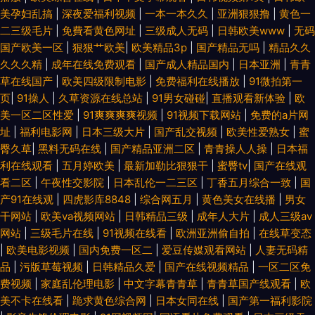
美孕妇乱搞
|
深夜爱福利视频
|
一本一本久久
|
亚洲狠狠撸
|
黄色一
二三级毛片
|
免費看黄色网址
|
三级成人无码
|
日韩欧美www
|
无码
国产欧美一区
|
狠狠艹欧美
|
欧美精品3p
|
国产精品无吗
|
精品久久
久久久精
|
成年在线免费观看
|
国产成人精品国内
|
日本亚洲
|
青青
草在线国产
|
欧美四级限制电影
|
免费福利在线播放
|
91微拍第一
页
|
91操人
|
久草资源在线总站
|
91男女碰碰
|
直播观看新体验
|
欧
美一区二区性爱
|
91爽爽爽爽视频
|
91视频下载网站
|
免费的a片网
址
|
福利电影网
|
日本三级大片
|
国产乱交视频
|
欧美性爱熟女
|
蜜
臀久草
|
黑料无码在线
|
国产精品亚洲二区
|
青青操人人操
|
日本福
利在线观看
|
五月婷欧美
|
最新加勒比狠狠干
|
蜜臀tv
|
国产在线观
看二区
|
午夜性交影院
|
日本乱伦一二三区
|
丁香五月综合一致
|
国
产91在线观
|
四虎影库8848
|
综合网五月
|
黄色美女在线播
|
男女
干网站
|
欧美va视频网站
|
日韩精品三级
|
成年人大片
|
成人三级av
网站
|
三级毛片在线
|
91视频在线看
|
欧洲亚洲偷自拍
|
在线草变态
|
欧美电影视频
|
国内免费一区二
|
爱豆传媒观看网站
|
人妻无码精
品
|
污版草莓视频
|
日韩精品久爱
|
国产在线视频精品
|
一区二区免
费视频
|
家庭乱伦理电影
|
中文字幕青青草
|
青青草国产线观看
|
欧
美不卡在线看
|
跪求黄色综合网
|
日本女同在线
|
国产第一福利影院