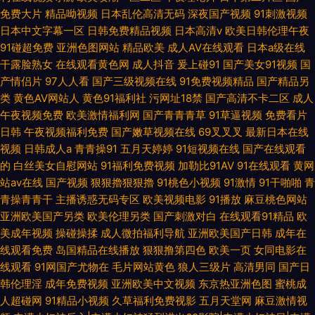
免费大片
精品呦视频
日本乱伦高清无码
深夜国产视频
91刺激视频
日本中文字幕一区
日韩免费精品视频
日本高清v
欧美日韩伦理午夜
91碰超免费
亚洲色图网站
精品欧美
成人AV在线观看
日本a级在线
干露脸熟女
在线观看黄色网
成人抖音
爰上碰91
国产美女91视频
国
产情侣片
97人人看
国产三级视频在线
91免费视频精品
国产精品另
类
黄色AV网站人
黄色91福利社
污网址18禁
国产高清不卡二区
成人
午夜视频免费
欧美激情福利网
国产青青青草
91草逼视频
免费看片
日韩
午夜视频福利免费
国产嫩草视频在线
69叉叉叉
最新日本在线
视频
日韩成人a
青青操91
五月天婷婷
91短视频在线
国产在线观看
的
白丝美女自慰网站
91福利免费视频
加勒比91AV
91在线观看
黄网
站av在线
国产视频
狠狠擼狠狠擼
91桃色小视频
91激情
91干啪啪
青
青操青青干
主播诱惑无码专区
欧美视频电影
91播放
麻豆桃色网站
亚洲欧美国产另类
欧美伦理另类
国产刺激对白
在线观看91精品
欧
美成年视频
操碰操揉
成人微拍福利导航
亚洲欧美国产日韩
成年在
线观看免费
岛国精品在线播放
狠狠撸第四色
欧美一页
女同电影在
线观看
91网国产尤物在
毛片网站黄色
狼人三级片
高清男同
国产日
韩伦理淫
成年免费视频
亚洲欧美中文视频
东京热亚洲色图
蜜桃成
人超碰网
91精品小视频
久草福利免费视影
五月天堂网
麻豆激情视