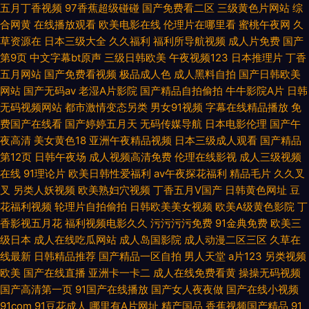
五月丁香视频
97香蕉超级碰碰
国产免费看二区
三级黄色片网站
综
激情 亚洲午夜视频 浮力麻豆影院 欧美sss视频在线 亚洲国产精品自拍一区
合网黄
在线播放观看
欧美电影在线
伦理片在哪里看
蜜桃午夜网
久
草资源在
日本三级大全
久久福利
福利所导航视频
成人片免费
国产
成人福利 欧美操日本日本
第9页
中文字幕bt原声
三级日韩欧美
午夜视频123
日本推理片
丁香
五月网站
国产免费看视频
极品成人色
成人黑料自拍
国产日韩欧美
网站
国产无码av
老湿A片影院
国产精品自拍偷拍
牛牛影院A片
日韩
无码视频网站
都市激情变态另类
男女91视频
字幕在线精品播放
免
费国产在线看
国产婷婷五月天
无码传媒导航
日本电影伦理
国产午
夜高清
美女黄色18
亚洲午夜精品视频
日本三级成人观看
国产精品
第12页
日韩午夜场
成人视频高清免费
伦理在线影视
成人三级视频
在线
91理论片
欧美日韩性爱福利
av午夜探花福利
精品毛片
久久叉
叉
另类人妖视频
欧美熟妇穴视频
丁香五月V国产
日韩黄色网址
豆
花福利视频
轮理片自拍偷拍
日韩欧美美女视频
欧美A级黄色影院
丁
香影视五月花
福利视频电影久久
污污污污免费
91金典免费
欧美三
级日本
成人在线吃瓜网站
成人岛国影院
成人动漫二区三区
久草在
线最新
日韩精品推荐
国产精品一区自拍
男人天堂
a片123
另类视频
欧美
国产在线直播
亚洲卡一卡二
成人在线免费看黄
操操无码视频
国产高清第一页
91国产在线播放
国产女人夜夜做
国产在线小视频
91com
91豆花成人
哪里有A片网址
精产国品
香蕉视频国产精品
91