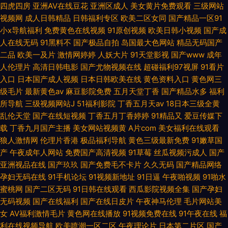
四虎四房
亚洲AV在线豆花
亚洲区成人
美女黄片免费观看
三级网站
视频网
成人日韩精品
日韩福利专区
欧美二区女同
国产精品一区91
小x导航福利
免费黄色在线视频
91原创视频
欧美日韩小视频
国产成
人在线无码
91黑料不
国产极品自拍
岛国最大色网站
精品无码国产
二品
欧美一及片
激情网婷婷
人妖大片
91天堂影视
国产www
成年
人伦理片
高清日韩电影
国产尤物视频在线
超碰福利97视屏
91看片
入口
日本国产成人视频
日本日韩欧美在线
黄色资料入口
黄色网三
级毛片
最新黄色av
麻豆影院免费
五月天堂丁香
国产精品水多
福利
所导航
三级视频网站J
51福利影院
丁香五月天av
18日本三级全黄
乱伦天堂
国产在线短视频
丁香五月丁香婷婷
91精品又
爱豆传媒下
载
丁香九月国产主播
美女网站视频黄
A片com
美女福利在线观看
狼人激情网
伦理片香港
极品福利导航
黄色三级最新免费
91嫩草国
产
午夜成年人网站
免费国产高清视频
91草莓
丝瓜视频污成人
国产
亚洲视品在线
国产玖玖
国产免费毛不卡片
久久无码
国产精品网络
孕妇无码在线
91手机论坛
91视频新地址
91日逼
午夜啪视频
91啪水
蜜桃网
国产二区无码
91日韩在线观看
西瓜影院视频全集
国产孕妇
无码视频
国产在线福利
国产在线日皮片
午夜神马伦理
毛片网站美
女
AV福利激情毛片
黄色网在线播放
91视频免费在线
91午夜在线
福
利在线视频导航
欧美喷潮一区二区
午夜理论片
日本第二片区
国产