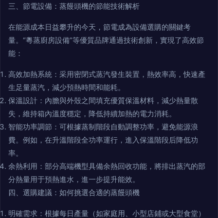
三、節電設備：蒸饅頭機的節能技術解析
在能源成本日益攀升的今天，節電成為設備選購的關鍵考
量。“粵蒸廚房設備”等優質品牌通過技術創新，實現了高效節
能：
高效加熱系統：采用密閉式蒸汽發生裝置，熱效率高，快速產
生足量蒸汽，減少預熱時間和能耗。
保溫設計：內膽與外殼之間填充優質保溫材料，減少熱量散
失，維持箱內溫度穩定，降低持續加熱的電力消耗。
智能功率調節：可根據蒸制階段自動調整功率，避免能源浪
費。例如，在升溫階段全功率運行，進入保溫階段后降低功
率。
余熱利用：部分高端機型具備余熱回收功能，將排出蒸汽的部
分熱量用于預熱進水，進一步提升能效。
四、選購建議：如何挑選合適的蒸饅頭機
明確需求：根據每日產量（如家庭用、小型店鋪或大型食堂）