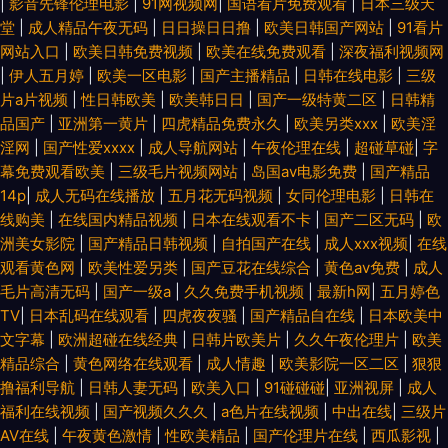
|
影音先锋伦理电影
|
91网视频网
|
国语看片免费观看
|
日本三级天
堂
|
成人精品午夜无码
|
日日操日日撸
|
欧美日韩国产网站
|
91看片
网站入口
|
欧美日韩免费视频
|
欧美在线免费观看
|
深夜福利视频网
|
伊人五月婷
|
欧美一区电影
|
国产主播精品
|
日韩在线电影
|
三级
片a片视频
|
性日韩欧美
|
欧美韩日日
|
国产一级特黄二区
|
日韩精
品国产
|
亚洲第一黄片
|
四虎精品免费永久
|
欧美另类xxx
|
欧美淫
淫网
|
国产性爱xxxⅹ
|
成人导航网站
|
午夜伦理在线
|
超碰草碰
|
字
幕免费观看欧美
|
三级毛片视频网站
|
岛国av电影免费
|
国产精品
14p
|
成人无码在线播放
|
五月花无码视频
|
女同伦理电影
|
日韩在
线购美
|
在线国内精品视频
|
日本在线观看不卡
|
国产二区无码
|
欧
洲美女影院
|
国产精品日韩视频
|
自拍国产在线
|
成人xxx视频
|
在线
观看黄色网
|
欧美性爱另类
|
国产豆花在线综合
|
黄色av免费
|
成人
毛片高清无码
|
国产一级a
|
久久免费手机视频
|
最新h网
|
五月婷色
TV
|
日本乱码在线观看
|
四虎夜夜骚
|
国产精品自在线
|
日本欧美中
文字幕
|
欧洲超碰在线经典
|
日韩片欧美片
|
久久午夜伦理片
|
欧美
精品综合
|
黄色网络在线观看
|
成人情趣
|
欧美影院一区二区
|
狠狠
撸福利导航
|
日韩人妻无码
|
欧美入口
|
91碰碰碰
|
亚洲视屏
|
成人
福利在线视频
|
国产视频久久久
|
a色片在线视频
|
中出在线
|
三级片
AV在线
|
午夜黄色激情
|
性欧美精品
|
国产伦理片在线
|
西瓜影视
|