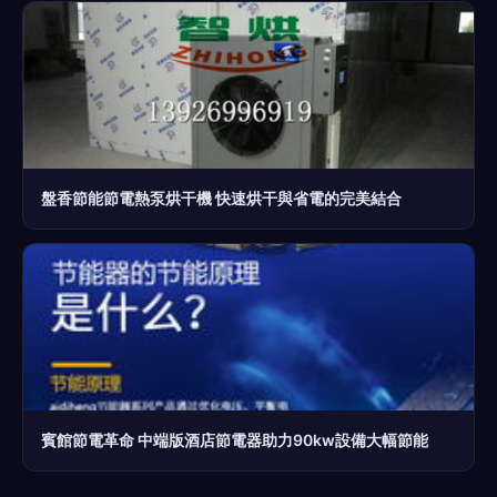
盤香節能節電熱泵烘干機 快速烘干與省電的完美結合
賓館節電革命 中端版酒店節電器助力90kw設備大幅節能