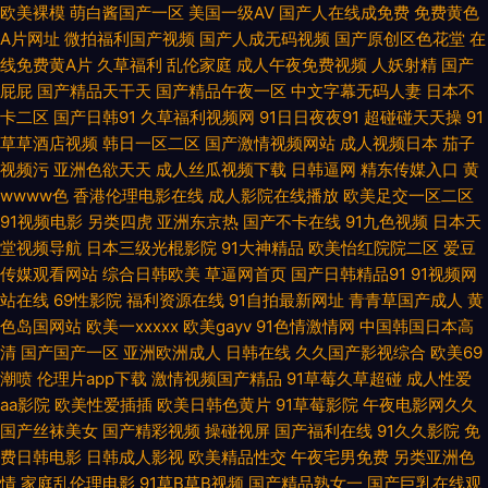
欧美裸模
萌白酱国产一区
美国一级AV
国产人在线成免费
免费黄色
久 日韩一级精品 中文字幕亚洲精品乱 国产拍揄自揄免费观看 欧美性爱精点
A片网址
微拍福利国产视频
国产人成无码视频
国产原创区色花堂
在
线免费黄A片
久草福利
乱伦家庭
成人午夜免费视频
人妖射精
国产
大全 曰韩国产高清 观看一区二区三区 欧美日韩操 亚洲91最新在线 超碰在线
屁屁
国产精品天干天
国产精品午夜一区
中文字幕无码人妻
日本不
卡二区
国产日韩91
久草福利视频网
91日日夜夜91
超碰碰天天操
91
播放91 九一传媒mv 三三电影网 97免费公开在线视频 国语自产拍 日本岛国
草草酒店视频
韩日一区二区
国产激情视频网站
成人视频日本
茄子
视频污
亚洲色欲天天
成人丝瓜视频下载
日韩逼网
精东传媒入口
黄
精品 一本到国产在线精 福利导航第一站 鲁丝片午夜精 深夜欲室导航 自拍三
wwww色
香港伦理电影在线
成人影院在线播放
欧美足交一区二区
91视频电影
另类四虎
亚洲东京热
国产不卡在线
91九色视频
日本天
级中文国产 国产精品九九在线播放 欧美第一页在线 香蕉国产免 avtt久久天
堂视频导航
日本三级光棍影院
91大神精品
欧美怡红院院二区
爱豆
传媒观看网站
综合日韩欧美
草逼网首页
国产日韩精品91
91视频网
堂 激情另类春色 日韩欧美三区 在线播放影院在线 高清免费大片在线观看 免
站在线
69性影院
福利资源在线
91自拍最新网址
青青草国产成人
黄
色岛国网站
欧美一xxxxx
欧美gayv
91色情激情网
中国韩国日本高
费高清在线播放 五月丁香婷婷在线 97蜜桃 国产又黄又刺激 人人澡人人干 一
清
国产国产一区
亚洲欧洲成人
日韩在线
久久国产影视综合
欧美69
潮喷
伦理片app下载
激情视频国产精品
91草莓久草超碰
成人性爱
区二区三区欧美 单机游戏 老司机影音先锋 丝袜美腿娉婷婀娜 2018最新电影
aa影院
欧美性爱插插
欧美日韩色黄片
91草莓影院
午夜电影网久久
国产丝袜美女
国产精彩视频
操碰视屏
国产福利在线
91久久影院
免
天堂 国产午夜福 欧美一片私人影院免费 亚洲天堂小视频 成人aaaa 久草社区
费日韩电影
日韩成人影视
欧美精品性交
午夜宅男免费
另类亚洲色
情
家庭乱伦理电影
91草B草B视频
国产精品熟女一
国产巨乳在线观