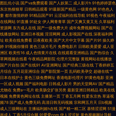
图乱伦小说
国产va免费观看
国产人妖第二
成人影片h
91色婷婷瑟色
频 国产精品白 欧美日韩免费高清 亚洲精品中文字幕电影 成全的高清大全 密
东京热狠狠草
日韩精品观看
91最新国产精品
一级黄色网
91色色人
妻
都市激情婷婷
91精品国产91
云涩福利在线导航
91视色
午夜福利
桃影院免费官网入口 午夜理伦三级理论三级 AV性爱社区 精品秒播无毒不卡
在线网站
91直播
91处女
伊人网青青草
国产又爽又黄又无
久草福利
资源网
东方成人在线
国产一级免费大片
成年免费视频网站
国产在
国产 日漫网站 91成人社区电影 国产手机在线人成视频 日本高清在线视频观
线播放网站
亚洲日本视频
淫淫网网
成人影视国产在线
深夜福利网
址
欧美在线免费看
日夜夜欧美
国产大片中文字幕
国产片91
操久婷
看 在线肏屄视频 国产精品成人一 欧美三级aaa 亚洲网站在线观看 豆花精品
婷
91视频你懂得
黄色三级片毛片
免费电影片
日韩欧美爱爱
成人亚
洲区
欧美性16
成人色情黄片在线
在线观看亚洲精品
国产热综合
久
影视 男人资源 亚洲精品国产品 成人免费在线观看视频 欧美另类亚洲一 亚洲
草网视频在线看
午夜精品网影院
伦理片完整版
黄视网站在线播放
国产片自拍
国产在线91
AV亚洲网址
国产经典三级在线
丁香婷婷五
情趣自拍 成人中文乱幕日 免费国产 亚洲精品日韩专 成人免费观看网 噜噜噜
月综合
五月花亚洲综合
国产影院第一页
乱码欧美孕交
超碰在线艹
日本在线护士
黄色三级免费网址
香港电影伦理片
91黄色电影
亚洲
天天躁 婷婷香蕉 97在线观看视频 精品一区二区免费视频 台湾中文 97色97
一区成人视频
国产福利电影
日韩成人影片
男的天堂网AV
国产精品
尤物在
免费a一毛片
欧美肠交扩张另类
最新亚洲日韩精品
欧美在线
视频
免费黄色网址在线
主播第一页
丁香五月网
性爱东京热
草逼视
色 激情国产一区二 三级午夜伦理 91黑人探花 国产一区日韩二区欧美 日韩电
频78
国产成人免费无码
高清日韩无码视频
宗和网五月天
日b视频
成人三级网站在
主播福利姬h在线
国产精一精二区
基情涩涩网
51漫
影 只有精品 国产另类综合 飘花电影网手机版观看 伊人中文字幕在线观看 国
画成人
丁香5月综合网
91爱爱com
伊人涩涩射
黄色视频网址导航