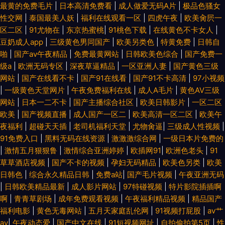
最黄的免费毛片
|
日本高清免费看
|
成人做爱无码A片
|
极品色骚女
性交网
|
泰国最美人妖
|
福利在线观看一区
|
四虎午夜
|
欧美肏屄一
区二区
|
91尤物在
|
东京热蜜桃
|
91桃色下载
|
在线黄色不卡女人
|
豆奶成人app
|
三级黄色男同国产
|
欧美另类色
|
特黄免费
|
日韩自
啪
|
国产av午夜精品
|
免费最黄网站
|
日韩欧美色综合
|
国产免费一
级a
|
欧洲无码专区
|
深夜草逼精品
|
一区亚洲人妻
|
国产黄色三级
网站
|
国产在线看不卡
|
国产91在线看
|
国产91不卡高清
|
97小视频
|
一级黄色天堂网片
|
午夜免费福利在线
|
成人A毛片
|
黄色AV三级
网站
|
日本一二不卡
|
国产主播综合社区
|
欧美日韩影片
|
一区二区
欧美
|
国产视频直播
|
成人国产一区二
|
欧美高清一区二区
|
欧美午
夜福利
|
超碰天天插
|
老司机福利天堂
|
尤物肏逼
|
三级成人性视频
|
91免费入口
|
黑料无码在线资源
|
激激激综合网
|
一级日本片免费的
|
激情五月狠狠鲁
|
激情综合亚洲婷婷
|
欧插网91
|
欧洲色老头
|
91
草草酒店视频
|
国产不卡的视频
|
孕妇无码精品
|
欧美色另类
|
欧美
日韩色
|
综合永久精品日韩
|
免费a站
|
国产毛片视频
|
午夜亚洲无码
|
日韩欧美精品最新
|
成人影片网站
|
97特碰视频
|
特片影院插插啊
啊
|
青青草剧场
|
成年免费观看视频
|
午夜福利精品视频
|
精品国产
福利电影
|
黄色无毒网站
|
五月天家庭乱伦网
|
91视频打屁股
|
av艹
av
|
午夜动态爱
|
国产中文在线
|
91短视频网址
|
自拍偷拍第5页
|
性