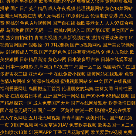
国
另类区另类欧美
欧美色图乱伦小说
免费成人软件
黄色网址视频
合自拍 91n新网址 国产天美传媒性色 日本免费观看热门韩剧 在线影院福利
播放
国产日产美产精品
成人午夜视频
伦理视频网站
黄色18禁网站
亚洲无码视频在线
成人无码看片
91原创社区
伦理电影香港
成人免
费
蜜桃91色色
A片视频网
国产自在线
操欧美老女人
人人97综合精
国产精品污 秋葵视频在线观看 伊人色资源 国产精品视频高清在 欧美在线观
品
岛国免费
国产无码一二
蜜桃tv网站入口
国产第66页
另类国产在
线
熟女自拍偷拍
青青久视频
久草新视频在线
激情深爱欧美激情
91
看短视频 亚洲中文字幕自拍一区 丰满的大胸继坶3 欧美97色色 亚洲第一页
视频官网国产
狠狠操-91
91我要操
国产ts视频网站
国产美女视频网
站
91视频成人下载
国产无码色色
91香蕉亚洲精品
91伊人加勒比
欧
a∨在 超碰在线网址 老湿影院福利 污网站在线免费观看 99热肏屄0 激情在线
美狠狠插
日韩精品高清
黄色av网
日本波多野吉衣
日韩在线观看精
品
日本一级电影
久草网页
97免费艹
岛国一区二区
岛国动作片在
波
国产欧美日韩 天堂√最 91网站入囗 精品国产亚洲福利 视频综合网 97自拍视
多野吉衣三级
亚洲AV一卡
在线免费小视频
搞黄网站在线观看
免费
色情A片网扯
91资源在线视频
蜜桃视频网站
91中文
国产在线视频
频 激情色色综合导航 三级综合自拍欧美 91成年人软件 国产一区免费在线观
福利爱爱网址
岛国搬运工首页
伦理朋友的妈妈
丝袜女同
日韩性爱
网址
在线观看日本黄
亚洲国产第一网站
国产99不卡
66精品视频
国
看 日本樱花视频高清观看 中国三级网站另类 国产亚洲欧美a第二 日本一在线
产精品探花一区
成人免费国产大片
国产在线网址观看
欧美激情日韩
国产精品无码亚洲
国产一区二区黄片
喷潮一区
福利姬足交在线看
中文 中文字幕dvd日 国产内射自拍1 全部老头和 永久免费在线观看播放 国产
成人午夜网址
五月花无码视频
青青草国产
欧美日韩乱
国产屁屁第
一页
91国产视频网
性爱草逼91AV
免费欧美视频
欧美岛国一区二区
海角社区 欧美视频一区二区在线视频 影视网址 国产寡妇xxxx猛交 欧美熟妇
少妇喷水18禁
51漫画APP
丁香五月花激情网
欧美爱爱tv视频
免费