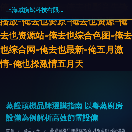
俺去也影视先锋-俺去也影音先锋
上海威衡斌科技有限公司
播放-俺去也资原-俺去也资源-俺
去也资源站-俺去也综合色图-俺去
也综合网-俺去也最新-俺五月激
情-俺也操激情五月天
蒸饅頭機品牌選購指南 以粵蒸廚房
設備為例解析高效節電設備
首頁
>
產品大全
>
蒸饅頭機品牌選購指南 以粵蒸廚房設備為