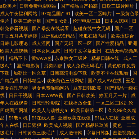
a欧美片
|
日韩免费电影网站
|
国产精品自产拍高
|
日欧三级片网址
|
成人午夜福利网站
|
97精品国产91
|
欧美一区二区嗨片
|
一级黄色录
像片
|
欧美三级导航
|
国产乱女乱
|
伦理电影三级
|
日本人妖网
|
日
韩免费看视频
|
国产拳交在线观看
|
超碰在线中文无码
|
国产十区
|
丁香五月共享婷婷
|
亚洲热线99精品
|
吃瓜在线内射
|
欧美涩综合
|
日韩电影理论
|
成人淫网
|
国产无码二区一区
|
国产性爱精品
|
亚洲
欧美人成视频
|
日本女同互慰
|
日韩中文字幕亚州
|
在线无码视频黑
料
|
精品不卡
|
黄www色
|
东京熟女三级片
|
精品日韩在线
|
成人三
级A片
|
国产电影黄
|
另类四虎
|
成人免费无码毛片
|
黄色软件免费
下载
|
加勒比一区久草
|
日韩高清电影下载
|
欧美不卡在线观看
|
国
产精品成
|
日韩精品v
|
欧美黄色三级网站
|
国产成人AV在线
|
玉足
美女在现管控
|
男女免费啪啪网站
|
豆花日韩欧美
|
国产精品一级在
线
|
日日干视频
|
日本WWW视
|
国产日韩欧美
|
婷五月天一片
|
成
年人在线观看
|
日韩理论影院
|
在线播放全集
|
一区二区三区乱伦
|
四虎国产网址
|
欧美人与动牲交a
|
欧美日韩第一区
|
久久99久久精
品
|
91老司机
|
91在线人兽
|
亚洲欧美在线强
|
91后入在线
|
亚洲成
年人在线
|
日日狠狠
|
欧美成人视频
|
国产精品玖玖资
|
黄色一二三
级毛片
|
日韩黄色三级毛片
|
成人激情网
|
字幕日韩版
|
羞羞视频免