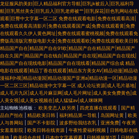
龙征服风韵美妇|巨人精品福利官方导航|巨乳jk被后入|巨乳福利导
航|巨乳黑丝美女|巨乳后入|巨乳老师被艹|巨乳探花|巨色乳网站在线
观看|巨臀中文字幕一区二区
免费在线观看电影|免费在线观看高清|
免费在线观看高清影片|免费在线观看国产成|免费在线观看黄|免费
在线观看久久伊人黄色网址|免费在线观看蜜桃视频|免费在线观看免
费版高清版完整版电影大全|免费在线观看欧|免费在线观看欧美日韩
精品国产自在|精品国产自在91欧|精品国产自在精品国产|精品国产
自在久国产|精品国产自在钱自|精品国产自在现|精品国产自在现线|
精品国产自在现线电影|精品国产自在现线看|精品国产综合成
精品
电影在线观看|精品丁香在线观看|精品东方美女AV|精品动漫|精品动
漫福利h视|精品动漫国|精品动漫国产亚洲a|精品动漫一区|精品动漫
一区二区三区|精品动漫中文字幕一区
成人论坛资源|成人毛片基地|
成人毛片九区|成人毛片麻豆网|成人毛片网址|成人美女免费黄色|成
人美女视|成人美女视频在|成人猛猛av|成人咪咪网
主站蜘蛛池模板：
欧美变态人妖另类
|
四虎直播在线观看
|
国产精
品自产拍在
|
精品欧美日韩
|
福利精品第一导航
|
岛国网址黄
|
欧美
人与兽网站
|
国产不卡影院
|
波多野给我结衣乳
|
亚洲免费
|
午夜男
女羞羞影院
|
欧美日韩在线资源
|
午夜性爱福利视频
|
日韩电影在线
播放
|
欧美综合在线
|
日本中文字幕观看
|
日韩视频第1页
|
日韩欧