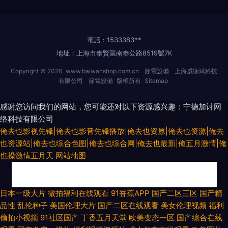
電話：1533383**
地址：上海市奉賢區南奉公路8519號7K
Copyright © 2026
www.baiwanshop.com.cn
節電設備
上海威衡斌科技
有限公司
節電設備
版權所有
Sitemap
感谢您访问我们的网站，您可能还对以下资源感兴趣：宁德加讨网
络科技有限公司
俺去也影视先锋|俺去也影音先锋播放|俺去也资原|俺去也资源|俺去
也资源站|俺去也综合色图|俺去也综合网|俺去也最新|俺五月激情|俺
也操激情五月天
网站地图
黄色在线观看网站 操操色情到 莉莉影院在线观看免费 深夜精品寂寞 最新色
日本一级大片
微拍福利在线观看
91香蕉APP
国产二区三区
国产精
品性
乱伦种子
美国伦理大片
国产二区在线观看
美女伦理视频
福利
片 国产精品久热草福利 欧美超级学生妹 先锋aⅴ资源男人网 91做爱免费视频
偷拍小视频
91社区国产
丁香五月天堂
欧美变态一区
国产综合在线