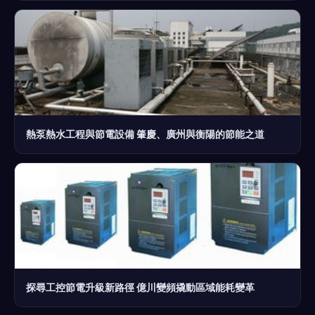
熱泵熱水工程與節電設備 肇慶、廣州與衡陽的節能之道
探尋工控節電升級新路徑 億川變頻撬動區域能耗變革