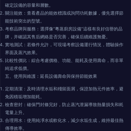
確定設備的容量和層數。
關注能效：查看產品的能效標識或詢問功耗數據，優先選擇節
能技術突出的型號。
考察品牌與服務：選擇像“粵蒸廚房設備”這樣有良好信譽的品
牌，并確認其售后網絡是否完善，確保后續維護無憂。
實地測試：若條件允許，可現場考察設備運行情況，體驗操作
界面及蒸汽效果。
比較性價比：綜合考慮價格、功能、能耗及使用壽命，而非單
純追求低價。
五、使用與維護：延長設備壽命與保持節能效果
定期清潔：及時清理水垢和殘留面屑，保證加熱元件效率，避
免因積垢增加能耗。
檢查密封：確保門封條完好，防止蒸汽泄漏導致熱量損失和耗
電量上升。
合理用水：使用純凈水或軟化水，減少水垢生成，維持最佳熱
傳導效率。