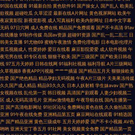
91国在线观看
91最新自拍
黄色软件91
国产操女人
国产乱人
欧美乱
产高颜 欧美恋足福利 亚洲女性黄页网站 成人午夜视频在线 免费午夜福利大
欲视频
超碰吃瓜
久草涩涩
最新在线A片网址
黄色视屏网站
欧美午
夜寂寞影院
新视觉影视
成人写真福利
欧美内射网址
日本中文字幕
片 羞羞视频入口在线观看 超碰成人国产 老熟女午 香蕉网视频网
无码
97日穴网
成人免费在线
精品国产免费观看
国产不卡高清
91av
在线播放
91制作传媒
岛国av资源
超碰91资源
国产乱一乱二乱三
日
wwwzc654com 久久大香蕉物业 四虎人妻影院 91视频入口 近亲乱中文 神
韩美女直播
91尤物69
蜜桃午夜激情
免费伦理电影
日本电影伦理片
黄瓜视频成人
性爱婷婷
爱豆在线看
麻豆影院爱爱
成人软件视频
午
马影院手机影 91在线观看入口免费 极品h片观看 三级东京热 51黑料视频 国
夜宅男在线
91专区在线
狠狠干欧美
国产三级国产
国产欧美日韩在
线
97五月天婷婷
日韩在线网
91福利社视频
福利导航
A片三级网站
产下药迷 日本乱理伦片在线观看胸大 在线看91 国产精品狼人 欧美性xxxx禁
久草视频8
香蕉APP污视频
艹艹艹插逼
国产精品五月天
狠狠操欧美
性爱
国产绝色精品
精品孕妇无码视频
午夜A片三级片
天美果冻传媒
忌 亚洲色图传媒 第一福利官方导航 免费污污网站 亚洲成人电影院 国产秘麻
久久国产成人精品
精品93久久久
日本人妖射精
学生妹avav
国产熟
女视频在线
乱伦第一页
韩日视频
高清国产剧观看
人妻少妇视频二
亚洲欧美日韩色 精品国产人成在线 婷婷激情香啪啪 www日本A 看电影免费
区
成人无码高清毛片
亚洲av激情电影
午夜导航在线
国内主播第一
页
国产高清电影网址
91社区论坛
免费网站黄色在线
久久偷拍高清
的网址 亚洲潮喷在线播放 超碰久18 卡一卡二卡三乱码入口 香蕉导航 肏屄彰
亚洲
91午夜在线免费
亚洲精品第五页
麻豆网站在线观看
91精选国
产
国产精品亚洲
黄色三级成年
五月天婷婷爱
国产不卡小视频
AV色
武 久久网址二区 天堂√在线中 91无码超碰爱搞 韩国国内大量揄 日韩在线综
哟哟
亚洲天堂丁香五月
91社网
美女视频黄全免费
国产精品第一页