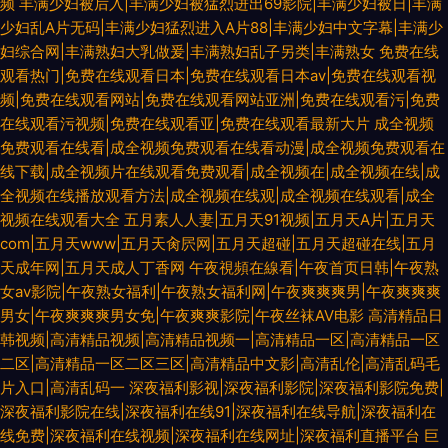
频
丰满少妇被后入|丰满少妇被猛烈进出69影院|丰满少妇被日|丰满
少妇乱A片无码|丰满少妇猛烈进入A片88|丰满少妇中文字幕|丰满少
妇综合网|丰满熟妇大乳做爰|丰满熟妇乱子另类|丰满熟女
免费在线
观看热门|免费在线观看日本|免费在线观看日本aⅴ|免费在线观看视
频|免费在线观看网站|免费在线观看网站亚洲|免费在线观看污|免费
在线观看污视频|免费在线观看亚|免费在线观看最新大片
成全视频
免费观看在线看|成全视频免费观看在线看动漫|成全视频免费观看在
线下载|成全视频片在线观看免费观看|成全视频在|成全视频在线|成
全视频在线播放观看方法|成全视频在线观|成全视频在线观看|成全
视频在线观看大全
五月素人人妻|五月天91视频|五月天A片|五月天
com|五月天www|五月天肏屄网|五月天超碰|五月天超碰在线|五月
天成年网|五月天成人丁香网
午夜視頻在線看|午夜首页日韩|午夜熟
女av影院|午夜熟女福利|午夜熟女福利网|午夜爽爽爽男|午夜爽爽爽
男女|午夜爽爽爽男女免|午夜爽爽影院|午夜丝袜AV电影
高清精品日
韩视频|高清精品视频|高清精品视频一|高清精品一区|高清精品一区
二区|高清精品一区二区三区|高清精品中文影|高清乱伦|高清乱码毛
片入口|高清乱码一
深夜福利影视|深夜福利影院|深夜福利影院免费|
深夜福利影院在线|深夜福利在线91|深夜福利在线导航|深夜福利在
线免费|深夜福利在线视频|深夜福利在线网址|深夜福利直播平台
巨