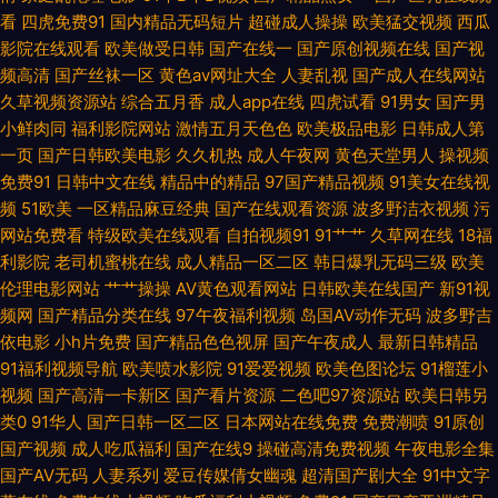
在线 十八在线观看免费视频 91成人社区 国产日本在线播放 欧美亚洲日韩精
看
四虎免费91
国内精品无码短片
超碰成人操操
欧美猛交视频
西瓜
影院在线观看
欧美做受日韩
国产在线一
国产原创视频在线
国产视
频高清
国产丝袜一区
黄色av网址大全
人妻乱视
国产成人在线网站
品 亚洲旡码欧美大片 肏屄在线免费观看 精品日产三级在线观看 日韩在线观
久草视频资源站
综合五月香
成人app在线
四虎试看
91男女
国产男
小鲜肉同
福利影院网站
激情五月天色色
欧美极品电影
日韩成人第
看一区二区 2012中文字幕电影中文字幕在线 国产欧美日韩亚洲αv 欧美亚洲
一页
国产日韩欧美电影
久久机热
成人午夜网
黄色天堂男人
操视频
免费91
日韩中文在线
精品中的精品
97国产精品视频
91美女在线视
亚洲综合图片区自拍区 东京热日韩有码 美女爆操 天堂avbt AV91第3页 后入
频
51欧美
一区精品麻豆经典
国产在线观看资源
波多野洁衣视频
污
网站免费看
特级欧美在线观看
自拍视频91
91艹艹
久草网在线
18福
学生妹网站 日韩精品专区中文字幕 在线观看中文字幕国产 国产黄页 欧美日
利影院
老司机蜜桃在线
成人精品一区二区
韩日爆乳无码三级
欧美
伦理电影网站
艹艹操操
AV黄色观看网站
日韩欧美在线国产
新91视
韩亚洲综 亚洲大片在线观看网址 99香蕉 激情文学日韩 日韩一级视频 国产午
频网
国产精品分类在线
97午夜福利视频
岛国AV动作无码
波多野吉
依电影
小h片免费
国产精品色色视屏
国产午夜成人
最新日韩精品
夜精品AV一区二区麻豆 日韩好片一区二 91大神图片 国产一区二区不卡视频
91福利视频导航
欧美喷水影院
91爱爱视频
欧美色图论坛
91榴莲小
视频
国产高清一卡新区
国产看片资源
二色吧97资源站
欧美日韩另
人人操人人 亚洲系列第一页 国产短裙高 欧美另类A片 亚洲第一成年网 www
类0
91华人
国产日韩一区二区
日本网站在线免费
免费潮喷
91原创
国产视频
成人吃瓜福利
国产在线9
操碰高清免费视频
午夜电影全集
欧美日 激情综合在线观看 日韩一区二区三区射精 18色网 国产欧美日韩精品
国产AV无码
人妻系列
爱豆传媒倩女幽魂
超清国产剧大全
91中文字