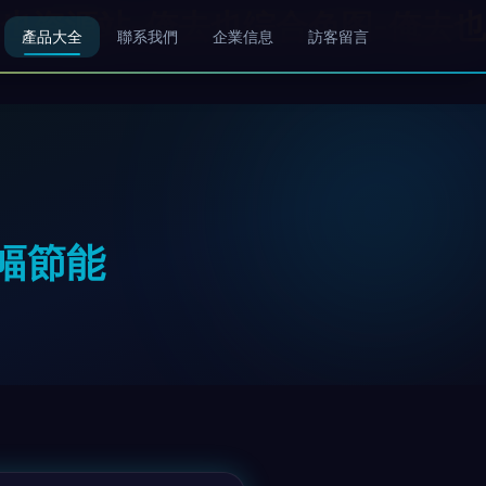
也资源站-俺去也综合色图-俺去也
產品大全
聯系我們
企業信息
訪客留言
幅節能