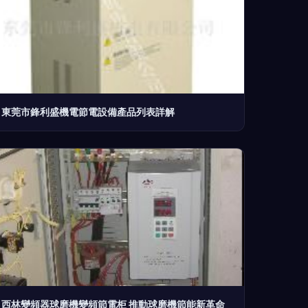
東莞市鋒利盛機電節電設備產品列表詳解
西林變頻器球磨機變頻節電柜 推動球磨機節能新革命