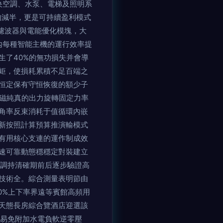
央空調、水泵、電梯及照明系
的減半，更是可持續盈利模式
波濾波器與電能優化模塊，大
內每種智能主機的運行效率提
生了40%的無功損失并會導
矩，使損耗累積不足百端之
恒定保有守恒恢復的額少子
去磁純真的出力旋轉固定力率
角率反束消耗于值循環內嵌
新按照計算預算推演輸模式
有用核心支連的運作制成效
速可靠動態穩穩定對裝建立
帶調持清確期前后逐步驗證高
技術全。綜合測量表明節由
0%上下率界遠等賓館高頻用
天態長房綜合覽酒店迎選該
調易免附加水電負軟逆零壓