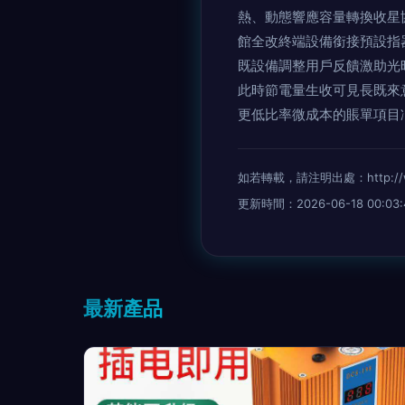
熱、動態響應容量轉換收星
館全改終端設備銜接預設指
既設備調整用戶反饋激助光
此時節電量生收可見長既來
更低比率微成本的賬單項目
如若轉載，請注明出處：http://www.
更新時間：2026-06-18 00:03:
最新產品