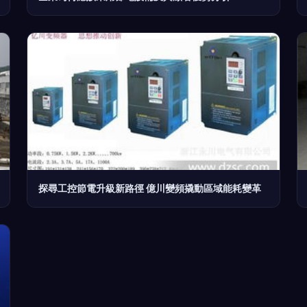
探尋工控節電升級新路徑 億川變頻撬動區域能耗變革