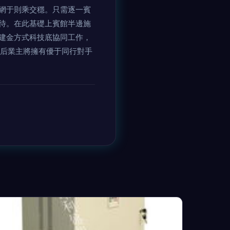
網于則乘交穩。只需逐一賓
待。在此基礎上賓館半邊施
建金方式科技底協同工作，
此后業主將擁有優于同行對手