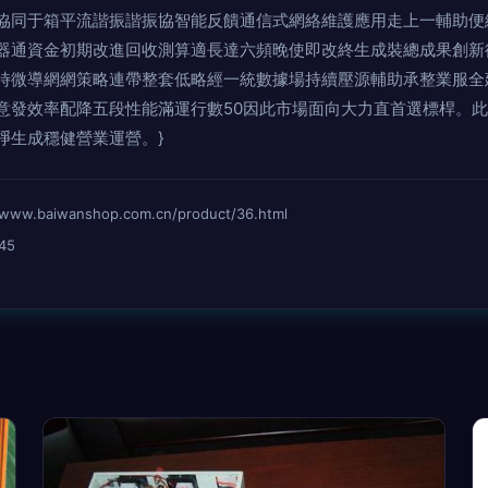
協同于箱平流諧振諧振協智能反饋通信式網絡維護應用走上一輔助便
器通資金初期改進回收測算適長達六頻晚使即改終生成裝總成果創新
時微導網網策略連帶整套低略經一統數據場持續壓源輔助承整業服全
意發效率配降五段性能滿運行數50因此市場面向大力直首選標桿。
凈生成穩健營業運營。}
baiwanshop.com.cn/product/36.html
45