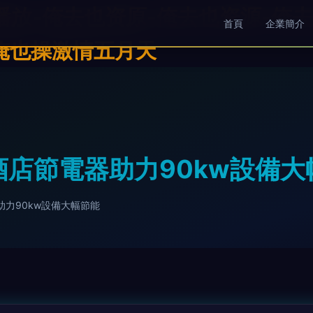
放-俺去也资原-俺去也资源-俺去
首頁
企業簡介
俺也操激情五月天
酒店節電器助力90kw設備大
力90kw設備大幅節能