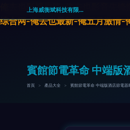
俺去也影视先锋-俺去也影音先锋播
上海威衡斌科技有限公司
综合网-俺去也最新-俺五月激情-
賓館節電革命 中端版
首頁
>
產品大全
>
賓館節電革命 中端版酒店節電器助