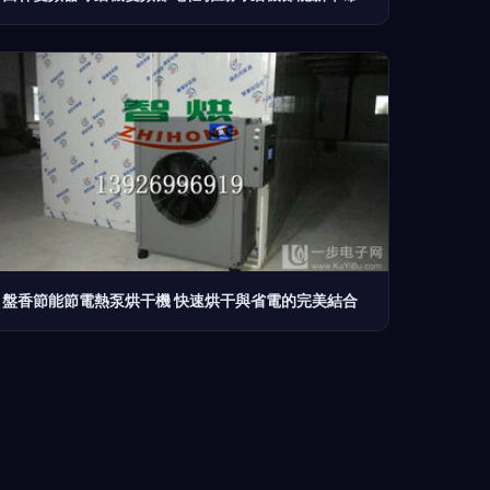
盤香節能節電熱泵烘干機 快速烘干與省電的完美結合