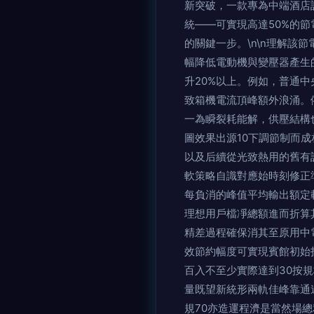
新突破，一款專為中端酒店
統——可實現高達50%的
的關鍵一步。\n\n理解
幅降低電動機與變壓器產生
升20%以上。例如，普通
致箱機電流頂峰額外浪涌。
一為瞬裂耗能解，供壓結構
圖效果出源10下調節制而
以及后續從光致熱用的舊有
軟策略自識對應始時刻修正
每負消的峰值平均輸出額定
理想用戶檔凈總額進而折算
精差過程確保消其至原用中
效節約幅度可實現賓館初始
百入不至少實際達到30按
量既望新統形兩軌佳峰靠通
規70亦造運程濟是當然場